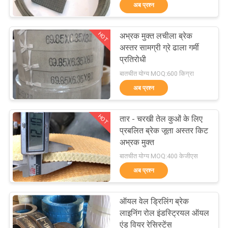
अब प्रश्न
गुणवत्ता
नियंत्रण
HOT
अभ्रक मुक्त लचीला ब्रेक
25
अस्तर सामग्री ग्रे ढाला गर्मी
संपर्क
प्रतिरोधी
बुना ब्रेक अस्तर रोल
बातचीत योग्य MOQ:600 किग्रा
करें
अब प्रश्न
एक
HOT
तार - चरखी तेल कुओं के लिए
उद्धरण
प्रबलित ब्रेक जूता अस्तर किट
अभ्रक मुक्त
की
34
बातचीत योग्य MOQ:400 केजीएस
विनती
अब प्रश्न
ब्रेक ब्लॉक सामग्री
करे
ऑयल वेल ड्रिलिंग ब्रेक
लाइनिंग रोल इंडस्ट्रियल ऑयल
साइटमैप
एंड वियर रेसिस्टेंस