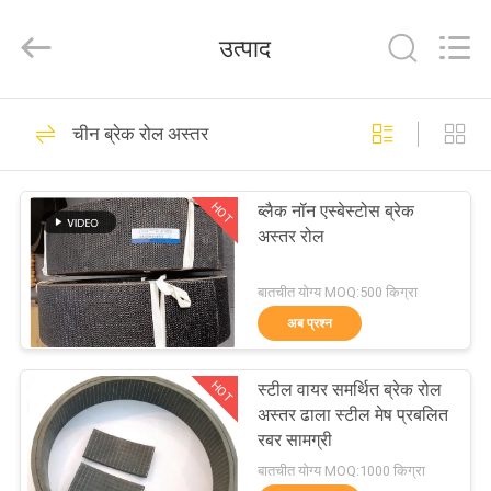
Zhengzhou
Kebona
Industry
उत्पाद
Co.,
Ltd.
All
Rights
Reserved.
घर
42
चीन ब्रेक रोल अस्तर
ब्रेक लाइनिंग रोल
उत्पादों
HOT
ब्लैक नॉन एस्बेस्टोस ब्रेक
अस्तर रोल
हमारे
बारे
बातचीत योग्य MOQ:500 किग्रा
अब प्रश्न
में
23
HOT
स्टील वायर समर्थित ब्रेक रोल
कारखाना
ब्रेक रोल अस्तर
अस्तर ढाला स्टील मेष प्रबलित
भ्रमण
रबर सामग्री
बातचीत योग्य MOQ:1000 किग्रा