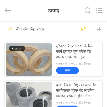
Zhengzhou
Kebona
Industry
उत्पाद
Co.,
Ltd.
All
Rights
Reserved.
घर
42
चीन ब्रेक बैंड अस्तर
ब्रेक लाइनिंग रोल
उत्पादों
ट्रैक्टर फिएट ४८० . के लिए
फार्म ट्रैक्टर बुना ब्रेक बैंड
हमारे
अस्तर एस्बेस्टोस मुफ्त
बारे
बातचीत योग्य MOQ:300 किग्रा
संपर्क
में
23
ब्रेक बैंड के लिए रबर आधारित
कारखाना
ब्रेक रोल अस्तर
फ्लेक्सिबल ब्रेक बैंड लाइनिंग
भ्रमण
मोल्डेड ब्रेक लाइनिंग रोल
बातचीत योग्य MOQ:600 किग्रा