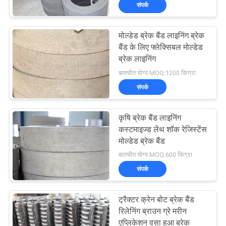
संपर्क
गुणवत्ता
नियंत्रण
मोल्डेड ब्रेक बैंड लाइनिंग ब्रेक
25
बैंड के लिए फ्लेक्सिबल मोल्डेड
संपर्क
ब्रेक लाइनिंग
बुना ब्रेक अस्तर रोल
बातचीत योग्य MOQ:1200 किग्रा
करें
संपर्क
एक
कृषि ब्रेक बैंड लाइनिंग
उद्धरण
कस्टमाइज्ड लेंथ शॉक रेजिस्टेंस
मोल्डेड ब्रेक बैंड
की
34
बातचीत योग्य MOQ:600 किग्रा
विनती
संपर्क
ब्रेक ब्लॉक सामग्री
करे
ट्रैक्टर क्रेन बोट ब्रेक बैंड
रिलेनिंग ब्राउन ग्रे मरीन
साइटमैप
एप्लिकेशन वसा हुआ ब्रेक