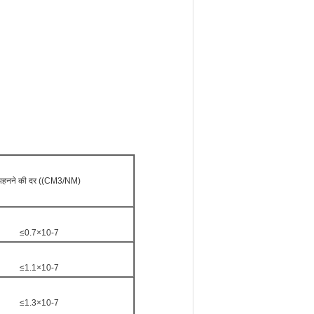
पहनने की दर ((CM3/NM)
≤0.7×10-7
≤1.1×10-7
≤1.3×10-7