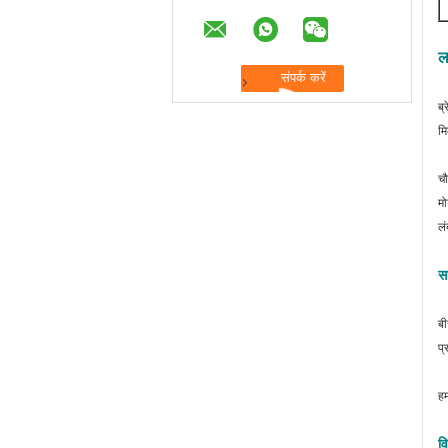
ल
ब्
मि
चौ
मो
लं
सा
बी
प्
हम
व