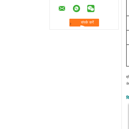
ब्
जे
व