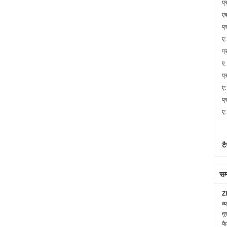
प्
एक
प्
ए:
प्
ए:
प्
ए:
प्
ए:
टै
सम
Z
व्
दू
फै