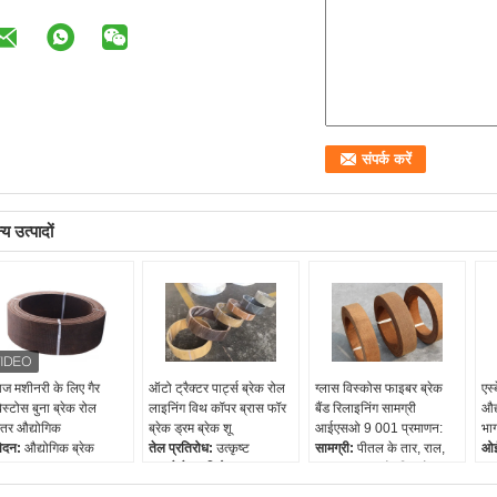
य उत्पादों
ज मशीनरी के लिए गैर
ऑटो ट्रैक्टर पार्ट्स ब्रेक रोल
ग्लास विस्कोस फाइबर ब्रेक
एस्
बेस्टोस बुना ब्रेक रोल
लाइनिंग विथ कॉपर ब्रास फॉर
बैंड रिलाइनिंग सामग्री
औद्
तर औद्योगिक
ब्रेक ड्रम ब्रेक शू
आईएसओ 9 001 प्रमाणन:
भाग
ेदन:
औद्योगिक ब्रेक
तेल प्रतिरोध:
उत्कृष्ट
सामग्री:
पीतल के तार, राल,
ओई
्टम
पहनने के प्रतिरोध:
उत्कृष्ट
ग्लास फाइबर और विस्कोस
प्र
ल्क नमूने:
उपलब्ध
एफओबी पोर्ट:
क़िंगदाओ, शंघाई
फाइबर, आदि
प्