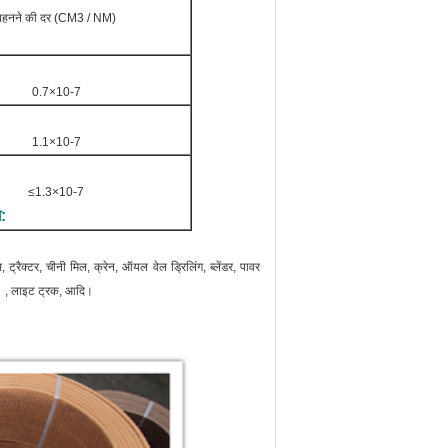
पहनने की दर (CM3 / NM)
0.7×10-7
1.1×10-7
≤1.3×10-7
:
ट्रैक्टर, चीनी मिल, क्रेन, ऑयल वेल ड्रिलिंग, ब्लेंडर, पावर
है। , लाइट ट्रक, आदि।