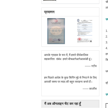
च
लं
प्रमाणन
उत
1
2.
3.
4.
हम
आपके ग्राहक के रूप में, मैं हमारे दीर्घकालिक
सहकारिता संबंध हमारे बीचआगेआगेआकांक्षी हूं।
कि
—— स्टीव
घर
हम पिछले आदेश के कुछ शिपिंग मुद्दे से निपटने के लिए
आपकी समय पर मदद की बहुत सराहना करते हैं।
ब्
—— कार्लोस
उच
मैं अब ऑनलाइन चैट कर रहा हूँ