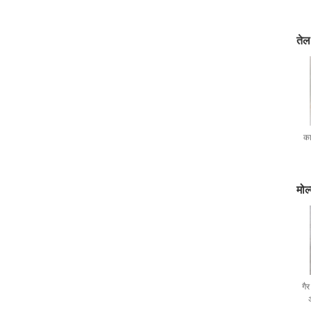
तेल
का
मोल
गैर