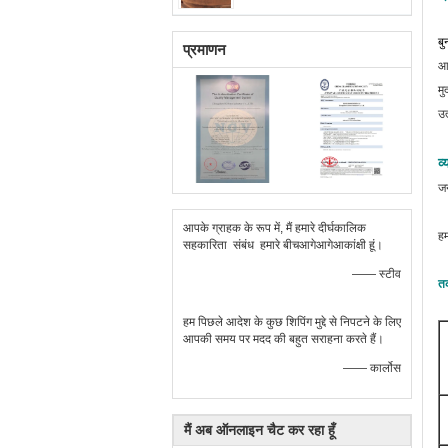
बु
प्रमाणन
आव
मु
उत
व
जन
आपके ग्राहक के रूप में, मैं हमारे दीर्घकालिक
हम
सहकारिता संबंध हमारे बीचआगेआगेआकांक्षी हूं।
—— स्टीव
तक
हम पिछले आदेश के कुछ शिपिंग मुद्दे से निपटने के लिए
आपकी समय पर मदद की बहुत सराहना करते हैं।
—— कार्लोस
मैं अब ऑनलाइन चैट कर रहा हूँ