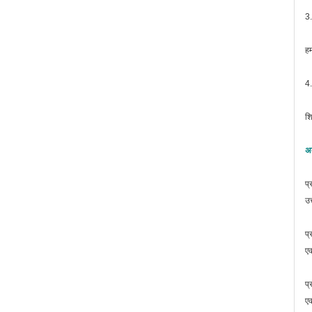
3.
हम
4.
शि
अक
प्
उत
प्
एक
प्
एक