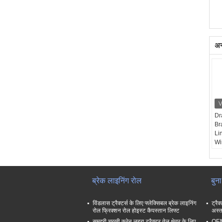
अन्
Dr
Br
Li
Wi
Wi
प्र
प्र
नि:
ब्रेक लाइनिंग रोल
बुन
तेल
विंडलास ट्रैक्टर्स के लिए फ्लेक्सिबल ब्रेक लाइनिंग
ट्रैक
रोल फ्रिक्शन रोल होइस्ट कैपस्तान लिफ्ट
अस्त
समुद्री चरखी क्रेन लहरा ट्रैक्टर तेल क्षेत्र के लिए
OEM 