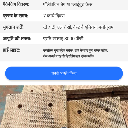
पैकेजिंग विवरण:
पॉलीवॉवन बैग या प्लाईवुड केस
गुणवत्ता
नियंत्रण
प्रसव के समय:
7 कार्य दिवस
भुगतान शर्तें:
टी / टी, एल / सी, वेस्टर्न यूनियन, मनीग्राम
संपर्क
आपूर्ति की क्षमता:
प्रति सप्ताह 8000 पीसी
करें
हाई लाइट:
,
,
प्रबलित बुना ब्रेक ब्लॉक
तांबे के तार बुना ब्रेक ब्लॉक
तेल अच्छी तरह से ड्रिलिंग बुना ब्रेक ब्लॉक
एक
उद्धरण
सबसे अच्छी कीमत
की
विनती
करे
साइटमैप