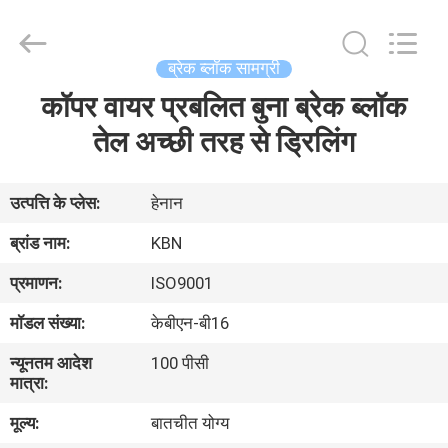
Zhengzhou
Kebona
Industry
Co.,
Ltd.
ब्रेक ब्लॉक सामग्री
All
Rights
Reserved.
कॉपर वायर प्रबलित बुना ब्रेक ब्लॉक
घर
तेल अच्छी तरह से ड्रिलिंग
उत्पादों
उत्पत्ति के प्लेस:
हेनान
हमारे
ब्रांड नाम:
KBN
बारे
प्रमाणन:
ISO9001
में
मॉडल संख्या:
केबीएन-बी16
न्यूनतम आदेश
100 पीसी
कारखाना
मात्रा:
भ्रमण
मूल्य:
बातचीत योग्य