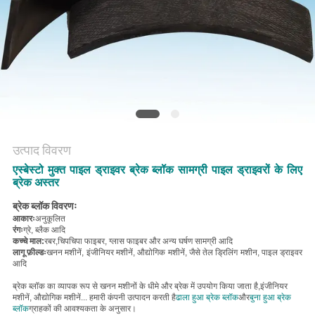
PRIVACY
POLICY
उत्पाद विवरण
एस्बेस्टो मुक्त पाइल ड्राइवर ब्रेक ब्लॉक सामग्री पाइल ड्राइवरों के लिए
ब्रेक अस्तर
ब्रेक ब्लॉक विवरणः
आकारः
अनुकूलित
रंगः
ग्रे, ब्लैक आदि
कच्चे माल:
रबर,
चिपचिपा फाइबर, ग्लास फाइबर और अन्य घर्षण सामग्री आदि
लागू फ़ील्डः
खनन मशीनें, इंजीनियर मशीनें, औद्योगिक मशीनें, जैसे तेल ड्रिलिंग मशीन, पाइल ड्राइवर
आदि
ब्रेक ब्लॉक का व्यापक रूप से खनन मशीनों के धीमे और ब्रेक में उपयोग किया जाता है,
इंजीनियर
मशीनें, औद्योगिक मशीनें...
हमारी कंपनी उत्पादन करती है
ढाला हुआ ब्रेक ब्लॉक
और
बुना हुआ ब्रेक
ब्लॉक
ग्राहकों की आवश्यकता के अनुसार।