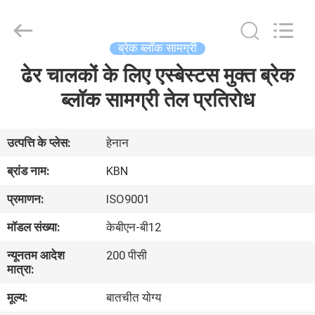
Zhengzhou
Kebona
Industry
Co.,
Ltd.
ब्रेक ब्लॉक सामग्री
All
Rights
Reserved.
ढेर चालकों के लिए एस्बेस्टस मुक्त ब्रेक
घर
ब्लॉक सामग्री तेल प्रतिरोध
उत्पादों
उत्पत्ति के प्लेस:
हेनान
हमारे
ब्रांड नाम:
KBN
बारे
प्रमाणन:
ISO9001
में
मॉडल संख्या:
केबीएन-बी12
न्यूनतम आदेश
200 पीसी
कारखाना
मात्रा:
भ्रमण
मूल्य:
बातचीत योग्य