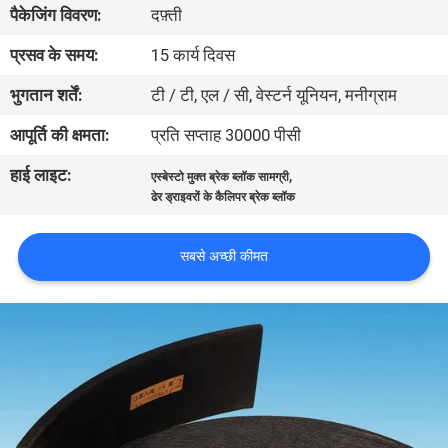
पैकेजिंग विवरण:
दफ़्ती
गुणवत्ता
नियंत्रण
प्रसव के समय:
15 कार्य दिवस
भुगतान शर्तें:
टी / टी, एल / सी, वेस्टर्न यूनियन, मनीग्राम
संपर्क
आपूर्ति की क्षमता:
प्रति सप्ताह 30000 पीसी
करें
हाई लाइट:
,
एस्बेस्टो मुक्त ब्रेक ब्लॉक सामग्री
ढेर ड्राइवरों के कैलिपर ब्रेक ब्लॉक
एक
उद्धरण
सबसे अच्छी कीमत
की
विनती
करे
साइटमैप