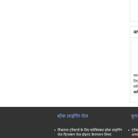
अन्
चरख
लिए
घर्
आव
विं
क्र
निर
साम
ब्रेक लाइनिंग रोल
बुन
विस
रा
विंडलास ट्रैक्टर्स के लिए फ्लेक्सिबल ब्रेक लाइनिंग
ट्रैक
निश
रोल फ्रिक्शन रोल होइस्ट कैपस्तान लिफ्ट
अस्त
ओई