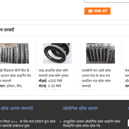
य उत्पादों
ी विंडलास चीनी मिल के
रबड़ आधारित ब्रेक घर्षण
तामचीनी तार अंधेरे ब्रेक
तेल
 ब्राउन ब्रेक लाइनिंग पैड
सामग्री उच्च घर्षण गुणांक
अस्तर रोल के साथ तार
साम
षण सामग्री
चौड़ाई:
≤500 मिमी
प्रबलित राल ब्रेक घर्षण
औद्
ेदन:
ट्रैक्टर, विंच,
मोटाई:
3-30 मिमी
सामग्री
साम
डलास, चीनी मिल, लिफ्ट,
पहनने के प्रतिरोध:
उत्कृष्ट
ओईएम:
हाँ
वि
ेन, ब्लेंडर, पावर जनरेटर,
निशल्क नमूने:
उपलब्ध
तेल प्रतिरोध:
उत्कृष्ट
रा
्माण मशीनरी आदि
जल प्रतिरोध:
उत्कृष्ट
निश
ग्री:
पीतल के तार,
चौड़ाई:
≤600 मिमी
ओई
ा ब्रेक अस्तर सामग्री
औद्योगिक ब्रेक अस्तर
्कोस फाइबर, ग्लास फाइबर,
तेल
ल, आदि
्टर फिएट ४८० . के लिए फार्म ट्रैक्टर बुना ब्रेक
अनुकूलित आकार औद्योगिक ब्रेक लाइनिंग ब्रेक
ल्क नमूने:
हाँ
र सामग्री एस्बेस्टस मुक्त
रिलाइनिंग ब्रेक ब्लॉक ब्रेक पैड
एम:
हाँ