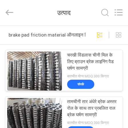
Zhengzhou
Kebona
Industry
उत्पाद
Co.,
Ltd.
All
Rights
Reserved.
घर
brake pad friction material ऑनलाइन निर्माण
उत्पादों
चरखी विंडलास चीनी मिल के
लिए ब्राउन ब्रेक लाइनिंग पैड
हमारे
घर्षण सामग्री
बारे
बातचीत योग्य MOQ:300 किग्रा
संपर्क
में
तामचीनी तार अंधेरे ब्रेक अस्तर
कारखाना
रोल के साथ तार प्रबलित राल
भ्रमण
ब्रेक घर्षण सामग्री
बातचीत योग्य MOQ:300 किग्रा