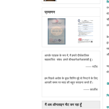
वि
रं
प्रमाणन
मो
चौ
लं
के
इं
मश
और
आपके ग्राहक के रूप में, मैं हमारे दीर्घकालिक
सहकारिता संबंध हमारे बीचआगेआगेआकांक्षी हूं।
यह
—— स्टीव
मो
हम पिछले आदेश के कुछ शिपिंग मुद्दे से निपटने के लिए
आपकी समय पर मदद की बहुत सराहना करते हैं।
अ
—— कार्लोस
नि
मैं अब ऑनलाइन चैट कर रहा हूँ
दस