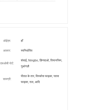
ओईएम:
हाँ
आकार:
स्वनिर्धारित
शंघाई, Ningbo, क़िंगदाओ, तियानजिन,
एफओबी पोर्ट:
गुआंगज़ौ
पीतल के तार, विस्कोस फाइबर, ग्लास
सामग्री:
फाइबर, राल, आदि