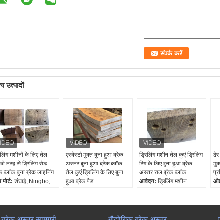
य उत्पादों
िलिंग मशीनों के लिए तेल
एस्बेस्टो मुक्त बुना हुआ ब्रेक
ड्रिलिंग मशीन तेल कुएं ड्रिलिंग
ढेर
छी तरह से ड्रिलिंग रोड
अस्तर बुना हुआ ब्रेक ब्लॉक
रिग के लिए बुना हुआ ब्रेक
मुक
ेक ब्लॉक बुना ब्रेक लाइनिंग
तेल कुएं ड्रिलिंग के लिए बुना
अस्तर राल ब्रेक ब्लॉक
प्र
 पोर्ट:
शंघाई, Ningbo,
हुआ ब्रेक पैड
आवेदन:
ड्रिलिंग मशीन
ओई
ंगदाओ, तियानजिन, गुआंगज़ौ
आकार:
स्वनिर्धारित
ट्रैक्टर, चरखी, चीनी मिल,
तेल
प्रयोग:
ड्रिलिंग मशीन
छेद:
उपलब्ध
लिफ्ट, क्रेन, ब्लेंडर, पावर
आक
ैक्टर, चरखी, चीनी मिल,
निशल्क नमूने:
हाँ
जेनरेटर, निर्माण मशीनरी, आदि
छे
्ट, क्रेन, ब्लेंडर, पावर
अनुप्रयोग:
ड्रिलिंग मशीन,
सामग्री:
पीतल के तार,
ा ब्रेक अस्तर सामग्री
औद्योगिक ब्रेक अस्तर