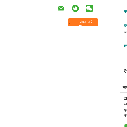
प्
गु
ज
ह
टै
सम
Z
व्
दू
फै