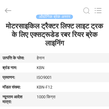
Zhengzhou
Kebona
Industry
Co.,
Ltd.
औद्योगिक ब्रेक अस्तर
All
Rights
Reserved.
मोटरसाइकिल ट्रैक्टर लिफ्ट लाइट ट्रक
घर
के लिए एक्सट्रूडेड रबर रियर ब्रेक
उत्पादों
लाइनिंग
हमारे
उत्पत्ति के प्लेस:
हेनान
बारे
ब्रांड नाम:
KBN
में
प्रमाणन:
ISO9001
मॉडल संख्या:
KBN-F12
कारखाना
न्यूनतम आदेश
1000 किग्रा
भ्रमण
मात्रा: