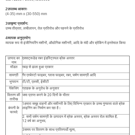
2उपलब्ध आकारः
(4-35) mm x (30-550) mm
3उत्कृष्ट प्रदर्शन:
उच्च तीव्रता, लचीलापन, तेल प्रतिरोध और पहनने के प्रतिरोध
4व्यापक अनुप्रयोग:
व्यापक रूप से इंजीनियरिंग मशीनों, औद्योगिक मशीनरी, आदि के मंदी और ब्रेकिंग में इस्तेमाल किया
उत्पाद का
एक्सट्रूडेड रबर इंडस्ट्रियल ब्रेक अस्तर
नाम
मॉडल
रबड़ से ढाला हुआ प्रकार
सामग्री
गैर एस्बेस्टो फाइबर, ग्लास फाइबर, रबर, घर्षण सामग्री आदि
भुगतान
टी/टी, एलसी, ईसीटी
पैकेजिंग
ग्राहक के अनुरोध के अनुसार
वितरण की
जमा प्राप्त करने के 20 दिनों के भीतर
तारीख
1हमारा समूह वाहनों और मशीनरी के लिए विभिन्न प्रकार के उच्च गुणवत्ता वाले ब्रेक
कंपनी के
लाइनिंग का निर्माण कर रहा है।
फायदे
2. सभी घर्षण सामग्री के उत्पादन में ब्रेक अस्तर, ब्रेक अस्तर रोल शामिल हैं;
12 वर्ष का अनुभव;
3समय पर वितरण के साथ प्रतिस्पर्धी मूल्य,