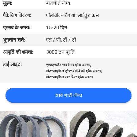
मूल्य:
बातचीत योग्य
गुणवत्ता
पैकेजिंग विवरण:
पॉलीवॉवन बैग या प्लाईवुड केस
नियंत्रण
प्रसव के समय:
15-20 दिन
संपर्क
भुगतान शर्तें:
एल / सी, टी / टी
करें
आपूर्ति की क्षमता:
3000 टन प्रति
हाई लाइट:
,
एक्सट्रूडेड रबर रियर ब्रेक अस्तर
एक
,
मोटरसाइकिल ट्रैक्टर पीछे की ब्रेक अस्तर
उद्धरण
मोटरसाइकिल रबर रियर ब्रेक अस्तर
की
सबसे अच्छी कीमत
विनती
करे
साइटमैप