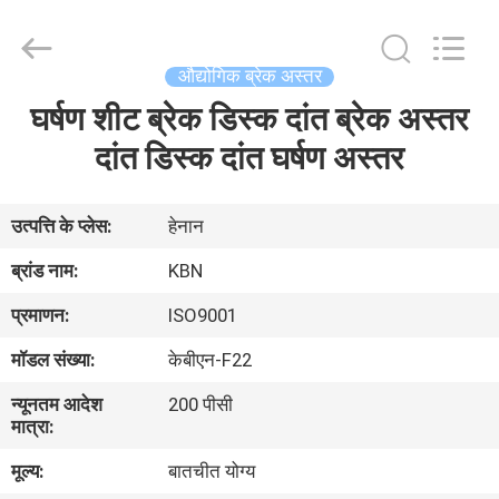
Zhengzhou
Kebona
Industry
Co.,
Ltd.
औद्योगिक ब्रेक अस्तर
All
Rights
Reserved.
घर्षण शीट ब्रेक डिस्क दांत ब्रेक अस्तर
घर
दांत डिस्क दांत घर्षण अस्तर
उत्पादों
उत्पत्ति के प्लेस:
हेनान
हमारे
ब्रांड नाम:
KBN
बारे
प्रमाणन:
ISO9001
में
मॉडल संख्या:
केबीएन-F22
न्यूनतम आदेश
200 पीसी
कारखाना
मात्रा:
भ्रमण
मूल्य:
बातचीत योग्य