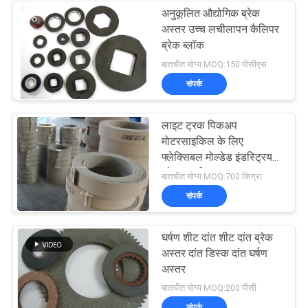
अनुकूलित औद्योगिक ब्रेक
अस्तर उच्च लचीलापन कैलिपर
ब्रेक ब्लॉक
बातचीत योग्य MOQ:150 पीसीएस
संपर्क
लाइट ट्रक पिकअप
मोटरसाइकिल के लिए
फ्लेक्सिबल मोल्डेड इंडस्ट्रियल
ब्रेक लाइनिंग
बातचीत योग्य MOQ:700 किग्रा
संपर्क
घर्षण शीट दांत शीट दांत ब्रेक
अस्तर दांत डिस्क दांत घर्षण
अस्तर
बातचीत योग्य MOQ:200 पीसी
संपर्क