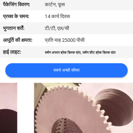
पैकेजिंग विवरण:
कार्टन, फूस
गुणवत्ता
नियंत्रण
प्रसव के समय:
14 कार्य दिवस
भुगतान शर्तें:
टी/टी, एल/सी
संपर्क
आपूर्ति की क्षमता:
प्रति माह 25000 पीसी
करें
हाई लाइट:
,
घर्षण अस्तर ब्रेक डिस्क दांत
घर्षण शीट ब्रेक डिस्क दांत
एक
सबसे अच्छी कीमत
उद्धरण
की
विनती
करे
साइटमैप