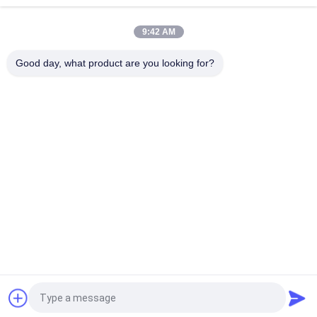
पावर प्रेस मशीन तेल प्रतिरोध औद्योगिक ब्रेक अस्तर
9:42 AM
विंडलास ट्रैक्टर लिफ्ट क्रेन उत्थान के लिए लचीली औद्योगिक घर्षण सामग्री:
Good day, what product are you looking for?
लोकप्रिय श्रेणियां
सभी
ब्रेक लाइनिंग रोल
ब्रेक रोल अस्तर
बुना ब्रेक अस्तर रोल
ब्रेक ब्लॉक सामग्री
बुना ब्रेक अस्तर सामग्री
औद्योगिक ब्रेक अस्तर
एस्बेस्टस फ्री ब्रेक 
सील की अंगूठी गैसकेट
लाइनिंग
एक बोली का अनुरोध