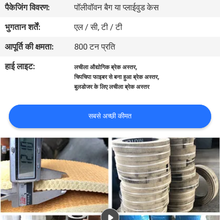
पैकेजिंग विवरण:
पॉलीवॉवन बैग या प्लाईवुड केस
गुणवत्ता
नियंत्रण
भुगतान शर्तें:
एल / सी, टी / टी
आपूर्ति की क्षमता:
800 टन प्रति
संपर्क
हाई लाइट:
,
लचीला औद्योगिक ब्रेक अस्तर
करें
,
चिपचिपा फाइबर से बना हुआ ब्रेक अस्तर
बुलडोजर के लिए लचीला ब्रेक अस्तर
एक
सबसे अच्छी कीमत
उद्धरण
की
विनती
करे
साइटमैप