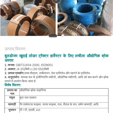
PRIVACY
POLICY
उत्पाद विवरण
बुलडोजर खुदाई लोडर ट्रैक्टर हार्वेस्टर के लिए लचीला औद्योगिक ब्रेक
अस्तर
1. मानक:
GB/T11834-2000, ISO9001
2. आकार:
(4-35)मिमी x (30-550)मिमी
3. उत्पाद प्रदर्शन:
उच्च तीव्रता, लचीलापन, तेल प्रतिरोध और पहनने के प्रतिरोध
4. अनुप्रयोग:
व्यापक रूप से इंजीनियरिंग मशीनों, औद्योगिक मशीनरी, आदि को कम करने और ब्रेक
लगाने में उपयोग किया जाता है
विशेष विवरण:
उत्पाद का
औद्योगिक ब्रेक लाइनिंग्स
नाम
नमूना
बुना राल प्रकार
सामग्री
गैर एस्बेस्टस फाइबर, ग्लास फाइबर, राल, पीतल के तार, घर्षण सामग्री, आदि
भुगतान
टी / टी, एलसी, ect