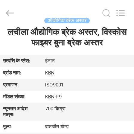
Zhengzhou
Kebona
Industry
Co.,
Ltd.
औद्योगिक ब्रेक अस्तर
All
Rights
Reserved.
लचीला औद्योगिक ब्रेक अस्तर, विस्कोस
घर
फाइबर बुना ब्रेक अस्तर
उत्पादों
उत्पत्ति के प्लेस:
हेनान
हमारे
ब्रांड नाम:
KBN
बारे
प्रमाणन:
ISO9001
में
मॉडल संख्या:
KBN-F9
न्यूनतम आदेश
700 किग्रा
कारखाना
मात्रा:
भ्रमण
मूल्य:
बातचीत योग्य