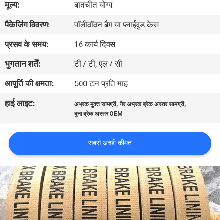
मूल्य:
बातचीत योग्य
गुणवत्ता
पैकेजिंग विवरण:
पॉलीवॉवन बैग या प्लाईवुड केस
नियंत्रण
प्रसव के समय:
16 कार्य दिवस
संपर्क
भुगतान शर्तें:
टी / टी, एल / सी
करें
आपूर्ति की क्षमता:
500 टन प्रति माह
हाई लाइट:
,
,
अभ्रक मुक्त सामग्री
गैर अभ्रक ब्रेक अस्तर सामग्री
एक
बुना ब्रेक अस्तर OEM
उद्धरण
की
सबसे अच्छी कीमत
विनती
करे
साइटमैप