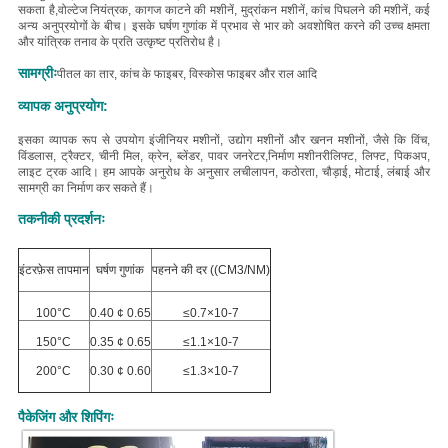
सकता है,वोल्टेज नियंत्रक, कागज काटने की मशीनें, मुद्रांकन मशीनें, कांच पिघलने की मशीनें, कई
अन्य अनुप्रयोगों के बीच।
इसके घर्षण गुणांक में प्रभाव से भार को अवशोषित करने की उच्च क्षमता
और यांत्रिक तनाव के प्रति उत्कृष्ट प्रतिरोध है।
सामग्रीः
पीतल का तार, कांच के फाइबर, विस्कोस फाइबर और राल आदि
व्यापक अनुप्रयोग:
इसका व्यापक रूप से उपयोग इंजीनियर मशीनों, उद्योग मशीनों और खनन मशीनों, जैसे कि विंच,
विंडलास, ट्रैक्टर, चीनी मिल, क्रेन, ब्लेंडर, पावर जनरेटर,निर्माण मशीनरीलिफ्ट, लिफ्ट, पिकअप,
लाइट ट्रक आदि।
हम आपके अनुरोध के अनुसार लचीलापन, कठोरता, चौड़ाई, मोटाई, लंबाई और
सामग्री का निर्माण कर सकते हैं।
तकनीकी प्रदर्शनः
इंटरफ़ेस तापमान
घर्षण गुणांक
पहनने की दर ((CM3/NM)
100°C
0.40 ¢ 0.65
≤0.7×10-7
150°C
0.35 ¢ 0.65
≤1.1×10-7
200°C
0.30 ¢ 0.60
≤1.3×10-7
पैकेजिंग और शिपिंगः