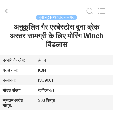
Zhengzhou
Kebona
Industry
Co.,
Ltd.
बुना ब्रेक अस्तर सामग्री
All
Rights
Reserved.
अनुकूलित गैर एस्बेस्टोस बुना ब्रेक
घर
अस्तर सामग्री के लिए मोरिंग Winch
उत्पादों
विंडलास
हमारे
उत्पत्ति के प्लेस:
हेनान
बारे
ब्रांड नाम:
KBN
में
प्रमाणन:
ISO9001
मॉडल संख्या:
केबीएन-81
कारखाना
न्यूनतम आदेश
300 किग्रा
भ्रमण
मात्रा: