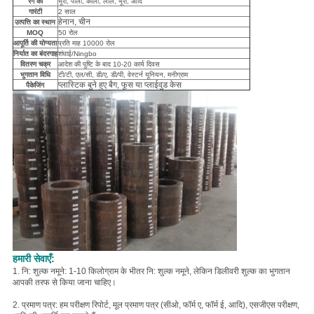
रंग की
भूरा, पीला, काला, लाल, भूरा, आदि
गारंटी
2 साल
हेनान, चीन
उत्पत्ति का स्थान
MOQ
50 रोल
आपूर्ति की योग्यता
प्रति माह 10000 रोल
निर्यात का बंदरगाह
शंघाई/Ningbo
वितरण चक्र
आदेश की पुष्टि के बाद 10-20 कार्य दिवस
भुगतान विधि
टी/टी, एल/सी, डी/ए, डी/पी, वेस्टर्न यूनियन, मनीग्राम
प्लास्टिक बुने हुए बैग, फूस या प्लाईवुड केस
पैकेजिंग
हमारी सेवाएँ:
1. नि: शुल्क नमूने: 1-10 किलोग्राम के भीतर नि: शुल्क नमूने, लेकिन डिलीवरी शुल्क का भुगतान
आपकी तरफ से किया जाना चाहिए।
2. प्रमाण पत्र: हम परीक्षण रिपोर्ट, मूल प्रमाण पत्र (सीओ, फॉर्म ए, फॉर्म ई, आदि), एसजीएस परीक्षण,