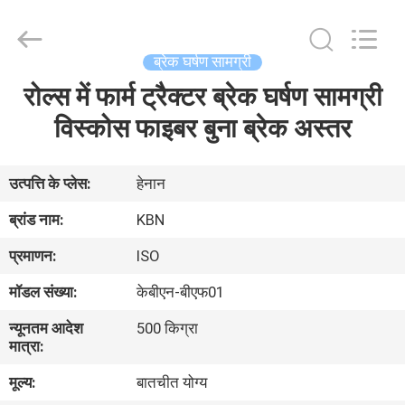
Zhengzhou
Kebona
Industry
Co.,
Ltd.
ब्रेक घर्षण सामग्री
All
Rights
Reserved.
रोल्स में फार्म ट्रैक्टर ब्रेक घर्षण सामग्री
घर
विस्कोस फाइबर बुना ब्रेक अस्तर
उत्पादों
उत्पत्ति के प्लेस:
हेनान
हमारे
ब्रांड नाम:
KBN
बारे
प्रमाणन:
ISO
में
मॉडल संख्या:
केबीएन-बीएफ01
न्यूनतम आदेश
500 किग्रा
कारखाना
मात्रा:
भ्रमण
मूल्य:
बातचीत योग्य