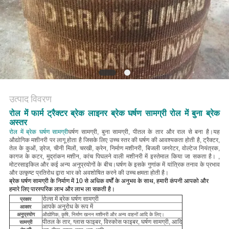
PRIVACY
POLICY
उत्पाद विवरण
रोल में फार्म ट्रैक्टर ब्रेक लाइनर ब्रेक घर्षण सामग्री रोल में बुना ब्रेक
अस्तर
रोल में ब्रेक घर्षण सामग्री
घर्षण सामग्री, बुना सामग्री, पीतल के तार और राल से बना है।यह
औद्योगिक मशीनरी पर लागू होता है जिसके लिए उच्च स्तर की घर्षण की आवश्यकता होती है, ट्रैक्टर,
तेल के कुओं, ड्रेज, चीनी मिलों, चरखी, क्रेन, निर्माण मशीनरी, बिजली जनरेटर, वोल्टेज नियंत्रक,
कागज के कटर, मुद्रांकन मशीन, कांच पिघलने वाली मशीनरी में इस्तेमाल किया जा सकता है। ,
मोटरसाइकिल और कई अन्य अनुप्रयोगों के बीच।
घर्षण के इसके गुणांक में यांत्रिक तनाव के प्रभाव
और उत्कृष्ट प्रतिरोध द्वारा भार को अवशोषित करने की उच्च क्षमता होती है।
ब्रेक घर्षण सामग्री के निर्माण में 10 से अधिक वर्षों के अनुभव के साथ, हमारी कंपनी आपको और
हमारे लिए पारस्परिक लाभ और लाभ ला सकती है।
रोल्स में ब्रेक घर्षण सामग्री
प्रकार
आपके अनुरोध के रूप में
आकार
अनुप्रयोग
औद्योगिक, कृषि, निर्माण खनन मशीनरी और अन्य वाहनों आदि के लिए।
पीतल के तार, ग्लास फाइबर, विस्कोस फाइबर, घर्षण सामग्री, आदि
सामग्री