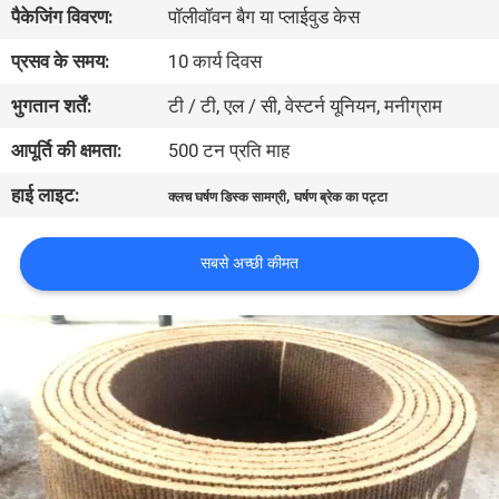
पैकेजिंग विवरण:
पॉलीवॉवन बैग या प्लाईवुड केस
गुणवत्ता
नियंत्रण
प्रसव के समय:
10 कार्य दिवस
भुगतान शर्तें:
टी / टी, एल / सी, वेस्टर्न यूनियन, मनीग्राम
संपर्क
आपूर्ति की क्षमता:
500 टन प्रति माह
करें
हाई लाइट:
,
क्लच घर्षण डिस्क सामग्री
घर्षण ब्रेक का पट्टा
एक
सबसे अच्छी कीमत
उद्धरण
की
विनती
करे
साइटमैप