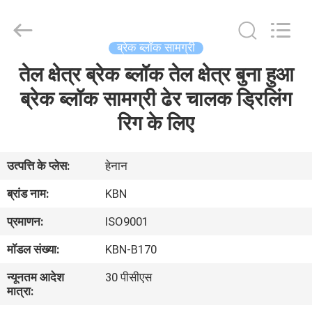
Zhengzhou
Kebona
Industry
Co.,
Ltd.
ब्रेक ब्लॉक सामग्री
All
Rights
Reserved.
तेल क्षेत्र ब्रेक ब्लॉक तेल क्षेत्र बुना हुआ
घर
ब्रेक ब्लॉक सामग्री ढेर चालक ड्रिलिंग
उत्पादों
रिग के लिए
हमारे
उत्पत्ति के प्लेस:
हेनान
बारे
ब्रांड नाम:
KBN
में
प्रमाणन:
ISO9001
मॉडल संख्या:
KBN-B170
कारखाना
न्यूनतम आदेश
30 पीसीएस
भ्रमण
मात्रा: