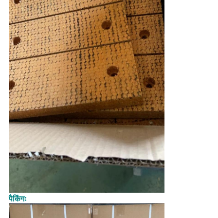
पैकिंगः