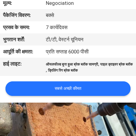
मूल्य:
Negociation
गुणवत्ता
पैकेजिंग विवरण:
बक्से
नियंत्रण
प्रसव के समय:
7 कार्यदिवस
संपर्क
भुगतान शर्तें:
टी/टी, वेस्टर्न यूनियन
करें
आपूर्ति की क्षमता:
प्रति सप्ताह 6000 पीसी
हाई लाइट:
,
ऑयलफील्ड बुना हुआ ब्रेक ब्लॉक सामग्री
पाइल ड्राइवर ब्रेक ब्लॉक
एक
,
ड्रिलिंग रिग ब्रेक ब्लॉक
उद्धरण
की
सबसे अच्छी कीमत
विनती
करे
साइटमैप