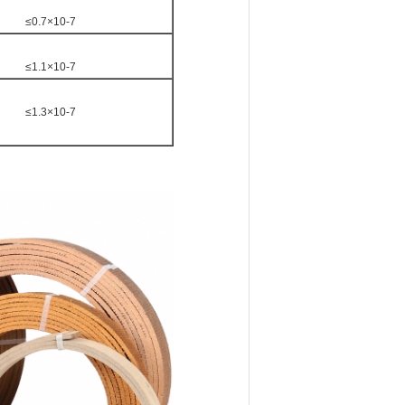
≤0.7×10-7
≤1.1×10-7
≤1.3×10-7