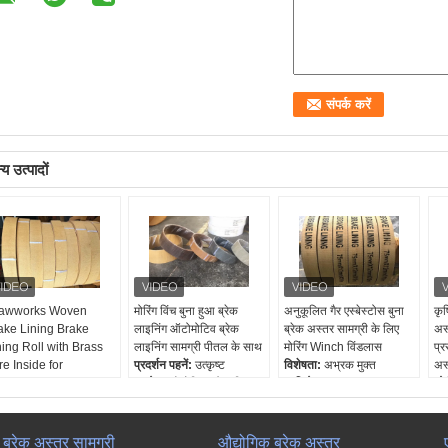
य उत्पादों
awworks Woven
मोरिंग विंच बुना हुआ ब्रेक
अनुकूलित गैर एस्बेस्टोस बुना
कृष
ake Lining Brake
लाइनिंग ऑटोमोटिव ब्रेक
ब्रेक अस्तर सामग्री के लिए
अस
ning Roll with Brass
लाइनिंग सामग्री पीतल के साथ
मोरिंग Winch विंडलास
प्र
re Inside for
प्रदर्शन पहनें:
उत्कृष्ट
विशेषता:
अभ्रक मुक्त
अस
ndlass
प्रयोग:
औद्योगिक ब्रेक सिस्टम
प्रतिरोध पहन:
उत्कृष्ट
ओई
दर्शन पहनें:
उत्कृष्ट
नि: शुल्क नमूना:
उपलब्ध
निशल्क नमूने:
हाँ
अं
योग:
औद्योगिक ब्रेक सिस्टम
तेल प्रतिरोध:
उच्च
ओईएम:
हाँ
Th
 शुल्क नमूना:
उपलब्ध
लं
ा ब्रेक अस्तर सामग्री
औद्योगिक ब्रेक अस्तर