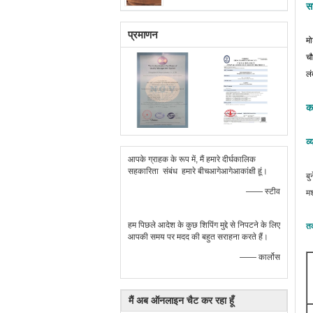
स
प्रमाणन
म
च
लं
क
व्
आपके ग्राहक के रूप में, मैं हमारे दीर्घकालिक
सहकारिता संबंध हमारे बीचआगेआगेआकांक्षी हूं।
बु
—— स्टीव
म
हम पिछले आदेश के कुछ शिपिंग मुद्दे से निपटने के लिए
तक
आपकी समय पर मदद की बहुत सराहना करते हैं।
—— कार्लोस
मैं अब ऑनलाइन चैट कर रहा हूँ