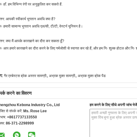
ः हाँ. हम विभिन्न रंगों पर अनुकूलित कर सकते हैं.
रश्न: आपकी स्वीकार्य भुगतान अवधि क्या है?
ः हमारी सामान्य भुगतान अवधि एल/सी, टी/टी, वेस्टर्न यूनियन है।
रश्न: क्या मैं आपके कारखाने का दौरा कर सकता हूँ?
ः आप हमारे कारखाने का दौरा करने के लिए गर्मजोशी से स्वागत कर रहे हैं, और हम निः शुल्क होटल और निः शु
,
,
ग:
गैर एस्बेस्टस ब्रेक अस्तर सामग्री
अभ्रक मुक्त सामग्री
अभ्रक मुक्त ब्रेक पैड
्पर्क करने का विवरण
hengzhou Kebona Industry Co., Ltd
हम करने के लिए सीधे अपनी जांच भेजें
यक्ति से संपर्क करें:
Ms. Rose Lee
रभाष:
+8617737133550
क्स:
86-371-2298999