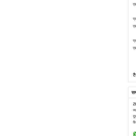
एक
प्
एक
प्
एक
टै
सम
Z
व्
दू
फै