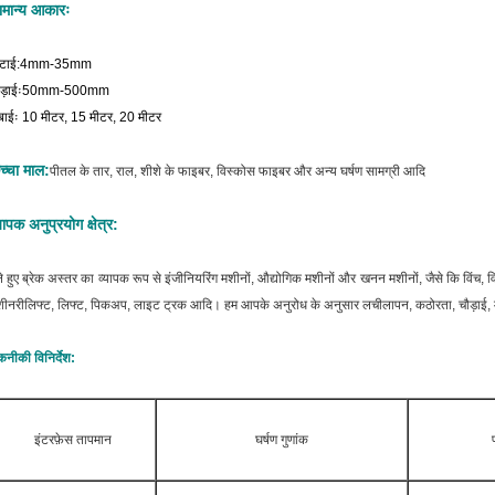
ामान्य आकारः
ोटाई:4mm-35mm
ौड़ाईः50mm-500mm
बाईः 10 मीटर, 15 मीटर, 20 मीटर
च्चा माल:
पीतल के तार, राल, शीशे के फाइबर, विस्कोस फाइबर और अन्य घर्षण सामग्री आदि
यापक अनुप्रयोग क्षेत्र:
ने हुए ब्रेक अस्तर का व्यापक रूप से इंजीनियरिंग मशीनों, औद्योगिक मशीनों और खनन मशीनों, जैसे कि विंच, विंड
शीनरीलिफ्ट, लिफ्ट, पिकअप, लाइट ट्रक आदि।
हम आपके अनुरोध के अनुसार लचीलापन, कठोरता, चौड़ाई, मो
नीकी विनिर्देश:
इंटरफ़ेस तापमान
घर्षण गुणांक