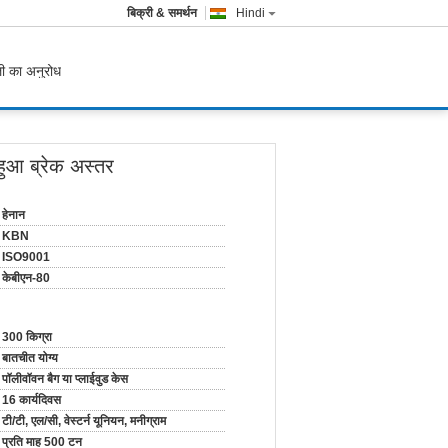
बिक्री & समर्थन
Hindi
ी का अनुरोध
हुआ ब्रेक अस्तर
हेनान
KBN
ISO9001
केबीएन-80
300 किग्रा
बातचीत योग्य
पॉलीवॉवन बैग या प्लाईवुड केस
16 कार्यदिवस
टी/टी, एल/सी, वेस्टर्न यूनियन, मनीग्राम
प्रति माह 500 टन