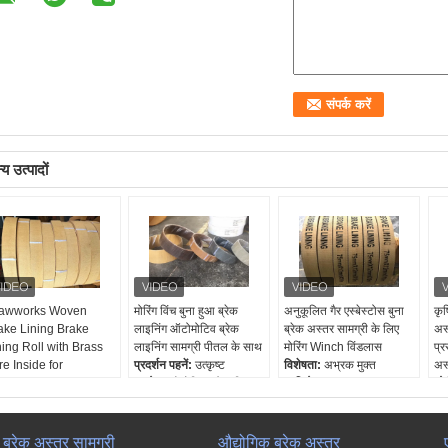
य उत्पादों
awworks Woven
मोरिंग विंच बुना हुआ ब्रेक
अनुकूलित गैर एस्बेस्टोस बुना
कृष
ake Lining Brake
लाइनिंग ऑटोमोटिव ब्रेक
ब्रेक अस्तर सामग्री के लिए
अस
ning Roll with Brass
लाइनिंग सामग्री पीतल के साथ
मोरिंग Winch विंडलास
प्र
re Inside for
प्रदर्शन पहनें:
उत्कृष्ट
विशेषता:
अभ्रक मुक्त
अस
ndlass
प्रयोग:
औद्योगिक ब्रेक सिस्टम
प्रतिरोध पहन:
उत्कृष्ट
ओई
दर्शन पहनें:
उत्कृष्ट
नि: शुल्क नमूना:
उपलब्ध
निशल्क नमूने:
हाँ
अं
योग:
औद्योगिक ब्रेक सिस्टम
तेल प्रतिरोध:
उच्च
ओईएम:
हाँ
Th
 शुल्क नमूना:
उपलब्ध
लं
ा ब्रेक अस्तर सामग्री
औद्योगिक ब्रेक अस्तर