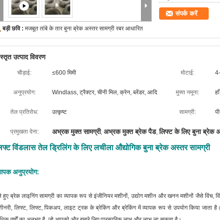
संपर्क करें
बड़ी छवि :
मजबूत तांबे के तार बुना ब्रेक अस्तर सामग्री रबर आधारित
िस्तृत उत्पाद विवरण
चौड़ाई:
≤600 मिमी
मोटाई:
4
अनुप्रयोग:
Windlass, ट्रैक्टर, चीनी मिल, क्रेन, ब्लेंडर, आदि
मुफ्त नमूना:
हाँ
तेल प्रतिरोध:
उत्कृष्ट
सामग्री:
पी
अभ्रक मुक्त सामग्री
अभ्रक मुक्त ब्रेक पैड
लिफ्ट के लिए बुना ब्रेक 
प्रमुखता देना:
,
,
िफ्ट विंडलास तेल ड्रिलिंग के लिए लचीला औद्योगिक बुना ब्रेक अस्तर सामग्री
्यापक अनुप्रयोग:
ने हुए ब्रेक लाइनिंग सामग्री का व्यापक रूप से इंजीनियर मशीनों, उद्योग मशीन और खनन मशीनों जैसे विंच, विंडल
ीनरी, लिफ्ट, लिफ्ट, पिकअप, लाइट ट्रक के ब्रेकिंग और ब्रेकिंग में व्यापक रूप से उपयोग किया जाता ह
िक वर्षों का अनुभव है, जो आपको और हमारे लिए पारस्परिक लाभ और लाभ ला सकता है।