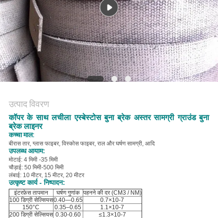
PRIVACY
POLICY
उत्पाद विवरण
कॉपर के साथ लचीला एस्बेस्टोस बुना ब्रेक अस्तर सामग्री ग्राउंड बुना
ब्रेक लाइनर
कच्चा माल:
बी
रास तार, ग्लास फाइबर, विस्कोस फाइबर, राल और घर्षण सामग्री, आदि
उपलब्ध आयाम:
मोटाई: 4 मिमी -35 मिमी
चौड़ाई: 50 मिमी-500 मिमी
लंबाई: 10 मीटर, 15 मीटर, 20 मीटर
उत्कृष्ट कार्य - निष्पादन:
इंटरफ़ेस तापमान
घर्षण गुणांक
पहनने की दर (CM3 / NM)
100 डिग्री सेल्सियस
0.40—0.65
0.7×10-7
150°C
0.35–0.65
1.1×10-7
200 डिग्री सेल्सियस
0.30-0.60
≤1.3×10-7