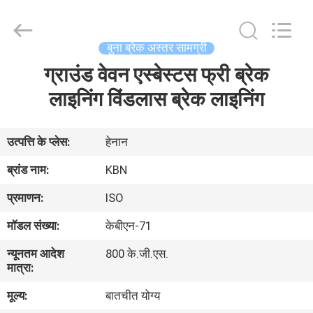
Zhengzhou
Kebona
Industry
Co.,
Ltd.
बुना ब्रेक अस्तर सामग्री
All
Rights
Reserved.
ग्राउंड वेवन एस्बेस्टस फ्री ब्रेक
घर
लाइनिंग विंडलास ब्रेक लाइनिंग
उत्पादों
उत्पत्ति के प्लेस:
हेनान
हमारे
ब्रांड नाम:
KBN
बारे
प्रमाणन:
ISO
में
मॉडल संख्या:
केबीएन-71
न्यूनतम आदेश
800 के.जी.एस.
कारखाना
मात्रा:
भ्रमण
मूल्य:
बातचीत योग्य