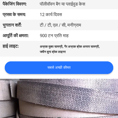
पैकेजिंग विवरण:
पॉलीवॉवन बैग या प्लाईवुड केस
गुणवत्ता
नियंत्रण
प्रसव के समय:
12 कार्य दिवस
भुगतान शर्तें:
टी / टी, एल / सी, मनीग्राम
संपर्क
आपूर्ति की क्षमता:
900 टन प्रति माह
करें
हाई लाइट:
,
,
अभ्रक मुक्त सामग्री
गैर अभ्रक ब्रेक अस्तर सामग्री
जमीन बुना ब्रेक लाइनर
एक
उद्धरण
सबसे अच्छी कीमत
की
विनती
करे
साइटमैप