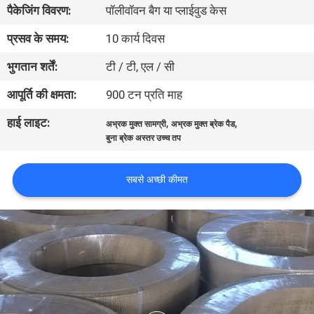
पैकेजिंग विवरण:
पॉलीवॉवन बैग या प्लाईवुड केस
गुणवत्ता
नियंत्रण
प्रसव के समय:
10 कार्य दिवस
भुगतान शर्तें:
टी / टी, एल / सी
संपर्क
आपूर्ति की क्षमता:
900 टन प्रति माह
करें
हाई लाइट:
,
,
अभ्रक मुक्त सामग्री
अभ्रक मुक्त ब्रेक पैड
बुना ब्रेक अस्तर उच्च तप
एक
उद्धरण
सबसे अच्छी कीमत
की
विनती
करे
साइटमैप