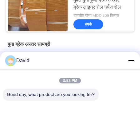
ब्रेक लाइनर रोल घर्षण रोल
बातचीत योग्य MOQ:200 किग्रा
संपर्क
बुना ब्रेक अस्तर सामग्री
Drawworks Woven Brake Lining Brake Lining Roll with Brass
David
Wire Inside for Windlass
मोरिंग विंच बुना हुआ ब्रेक लाइनिंग ऑटोमोटिव ब्रेक लाइनिंग सामग्री पीतल के साथ
3:52 PM
अनुकूलित गैर एस्बेस्टोस बुना ब्रेक अस्तर सामग्री के लिए मोरिंग Winch विंडलास
Good day, what product are you looking for?
लोकप्रिय श्रेणियां
सभी
ब्रेक लाइनिंग रोल
ब्रेक रोल अस्तर