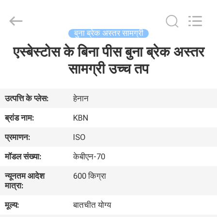
Zhengzhou
Kebona
Industry
Co.,
Ltd.
बुना ब्रेक अस्तर सामग्री
All
Rights
Reserved.
एस्बेस्टोस के बिना पीस बुना ब्रेक अस्तर
घर
सामग्री उच्च तप
उत्पादों
उत्पत्ति के प्लेस:
हेनान
हमारे
ब्रांड नाम:
KBN
बारे
प्रमाणन:
ISO
में
मॉडल संख्या:
केबीएन-70
न्यूनतम आदेश
600 किग्रा
कारखाना
मात्रा:
भ्रमण
मूल्य:
बातचीत योग्य