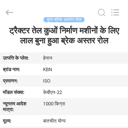
Zhengzhou
Kebona
Industry
Co.,
Ltd.
बुना ब्रेक अस्तर रोल
All
Rights
Reserved.
ट्रैक्टर तेल कुओं निर्माण मशीनों के लिए
घर
लाल बुना हुआ ब्रेक अस्तर रोल
उत्पादों
उत्पत्ति के प्लेस:
हेनान
हमारे
ब्रांड नाम:
KBN
बारे
प्रमाणन:
ISO
में
मॉडल संख्या:
केबीएन-22
न्यूनतम आदेश
1000 किग्रा
कारखाना
मात्रा:
भ्रमण
मूल्य:
बातचीत योग्य