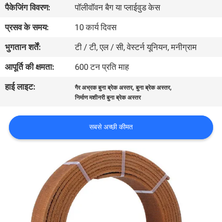
पैकेजिंग विवरण:
पॉलीवॉवन बैग या प्लाईवुड केस
गुणवत्ता
नियंत्रण
प्रसव के समय:
10 कार्य दिवस
भुगतान शर्तें:
टी / टी, एल / सी, वेस्टर्न यूनियन, मनीग्राम
संपर्क
आपूर्ति की क्षमता:
600 टन प्रति माह
करें
हाई लाइट:
,
,
गैर अभ्रक बुना ब्रेक अस्तर
बुना ब्रेक अस्तर
निर्माण मशीनरी बुना ब्रेक अस्तर
एक
उद्धरण
सबसे अच्छी कीमत
की
विनती
करे
साइटमैप